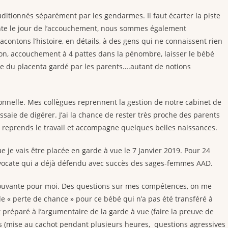
auditionnés séparément par les gendarmes. Il faut écarter la piste
te le jour de l’accouchement, nous sommes également
ontons l’histoire, en détails, à des gens qui ne connaissent rien
on, accouchement à 4 pattes dans la pénombre, laisser le bébé
e du placenta gardé par les parents….autant de notions
onnelle. Mes collègues reprennent la gestion de notre cabinet de
saie de digérer. J’ai la chance de rester très proche des parents
 reprends le travail et accompagne quelques belles naissances.
e je vais être placée en garde à vue le 7 Janvier 2019. Pour 24
vocate qui a déjà défendu avec succès des sages-femmes AAD.
éprouvante pour moi. Des questions sur mes compétences, on me
de « perte de chance » pour ce bébé qui n’a pas été transféré à
it préparé à l’argumentaire de la garde à vue (faire la preuve de
 (mise au cachot pendant plusieurs heures, questions agressives