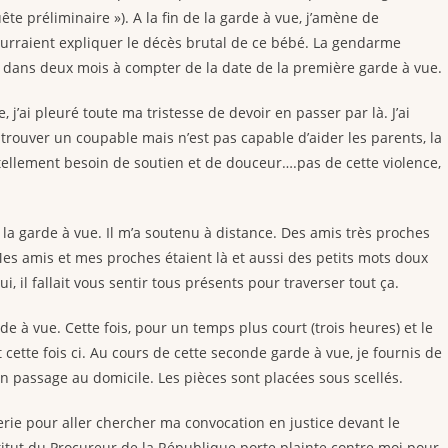
uête préliminaire »). A la fin de la garde à vue, j’amène de
rraient expliquer le décès brutal de ce bébé. La gendarme
 dans deux mois à compter de la date de la première garde à vue.
j’ai pleuré toute ma tristesse de devoir en passer par là. J’ai
 trouver un coupable mais n’est pas capable d’aider les parents, la
tellement besoin de soutien et de douceur….pas de cette violence,
 garde à vue. Il m’a soutenu à distance. Des amis très proches
Mes amis et mes proches étaient là et aussi des petits mots doux
 il fallait vous sentir tous présents pour traverser tout ça.
e à vue. Cette fois, pour un temps plus court (trois heures) et le
 cette fois ci. Au cours de cette seconde garde à vue, je fournis de
on passage au domicile. Les pièces sont placées sous scellés.
ie pour aller chercher ma convocation en justice devant le
stitut du Procureur de la République porte plainte contre moi pour