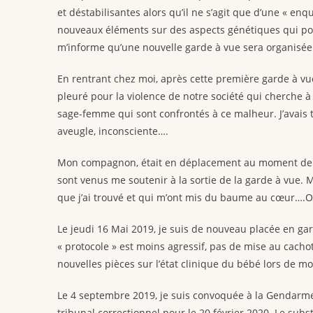
et déstabilisantes alors qu’il ne s’agit que d’une « enq
nouveaux éléments sur des aspects génétiques qui pou
m’informe qu’une nouvelle garde à vue sera organisée
En rentrant chez moi, après cette première garde à vue, 
pleuré pour la violence de notre société qui cherche à
sage-femme qui sont confrontés à ce malheur. J’avais 
aveugle, inconsciente….
Mon compagnon, était en déplacement au moment de la
sont venus me soutenir à la sortie de la garde à vue. 
que j’ai trouvé et qui m’ont mis du baume au cœur….Oui,
Le jeudi 16 Mai 2019, je suis de nouveau placée en gard
« protocole » est moins agressif, pas de mise au cachot
nouvelles pièces sur l’état clinique du bébé lors de m
Le 4 septembre 2019, je suis convoquée à la Gendarmer
tribunal correctionnel pour le 20 février 2020. Le sub