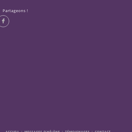
Partageons !
ACCUEIL
MESSAGES D’HÉLÈNE
TÉMOIGNAGES
CONTACT